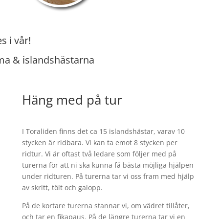
es i vår!
a & islandshästarna
Häng med på tur
I Toraliden finns det ca 15 islandshästar, varav 10
stycken är ridbara. Vi kan ta emot 8 stycken per
ridtur. Vi är oftast två ledare som följer med på
turerna för att ni ska kunna få bästa möjliga hjälpen
under ridturen. På turerna tar vi oss fram med hjälp
av skritt, tölt och galopp.
På de kortare turerna stannar vi, om vädret tillåter,
och tar en fikapaus. På de längre turerna tar vi en