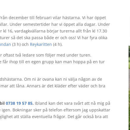
rån december till februari vilar hästarna. Vi har öppet
lar. Under semestertider har vi öppet alla dagar. Under
 kl 16, vardagkvällarna börjar turerna allt från kl 17.30
h turer så det ska passa både er och oss! Vi har fyra olika
undan
(3 h) och
Reykaritten
(4 h).
är oftast två ledare som följer med under turen.
te får ihop till en egen grupp kan man hoppa på en tur
andshästarna. Om ni är ovana kan ni välja någon av de
älmar att låna. Annars är det kläder efter väder och bra
bil
0738 19 57 85
.
Ibland kan det vara svårt att nå mig på
e igen. Bokningar sker på telefon eftersom jag uppskattar
ighet att ställa eventuella frågor. Det går också bra att