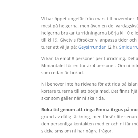
Vi har öppet ungefär från mars till november. F
mest på helgerna, men även en del vardagskväl
helgerna brukar turridningarna börja kl 10 eller
till kl 19. Givetvis försöker vi anpassa tider oc
turer att välja på:
Geysirrundan
(2 h),
Smidurr
Vi kan ta emot 8 personer per turridning. Det 
Miniantalet för en tur är 4 personer. Om ni in
som redan är bokad.
Ni behöver inte ha ridvana för att rida på isl
kortare turerna till att börja med. Det finns hj
skor som gäller när ni ska rida.
Boka tid genom att ringa Emma Argus på mo
grund av dålig täckning, men försök lite senar
den personliga kontakten med er och ni får möjl
skicka sms om ni har några frågor.